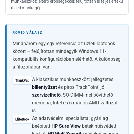
munkaeszköz, eltérő erősségekkel; felújítottan is teljes értékű
üzleti munkagép.
RÖVID VÁLASZ
Mindhárom egy-egy referencia az üzleti laptopok
között – felújítottan mindegyik Windows 11-
kompatibilis konfigurációban elérhető. A különbség
a filozófiában van:
A klasszikus munkaeszköz: jellegzetes
ThinkPad
billentyűzet
és piros TrackPoint, jól
szervizelhető
, SO-DIMM-mel bővíthető
memória, Intel és 6 magos AMD változat
is.
Az adatvédelmi specialista: gyárilag
EliteBook
beépített
HP Sure View
betekintésvédett
kijelző,
HP Wolf Security
védelmi csomag,