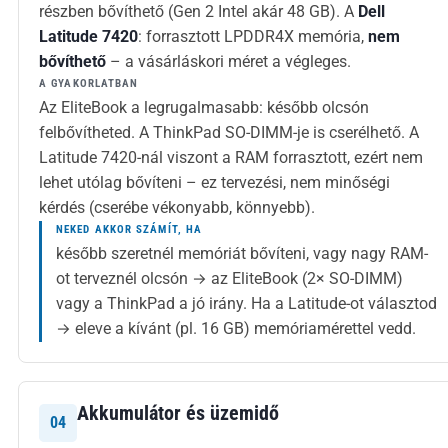
részben bővíthető (Gen 2 Intel akár 48 GB). A
Dell
Latitude 7420
: forrasztott LPDDR4X memória,
nem
bővíthető
– a vásárláskori méret a végleges.
A GYAKORLATBAN
Az EliteBook a legrugalmasabb: később olcsón
felbővítheted. A ThinkPad SO-DIMM-je is cserélhető. A
Latitude 7420-nál viszont a RAM forrasztott, ezért nem
lehet utólag bővíteni – ez tervezési, nem minőségi
kérdés (cserébe vékonyabb, könnyebb).
NEKED AKKOR SZÁMÍT, HA
később szeretnél memóriát bővíteni, vagy nagy RAM-
ot terveznél olcsón → az EliteBook (2× SO-DIMM)
vagy a ThinkPad a jó irány. Ha a Latitude-ot választod
→ eleve a kívánt (pl. 16 GB) memóriamérettel vedd.
Akkumulátor és üzemidő
04