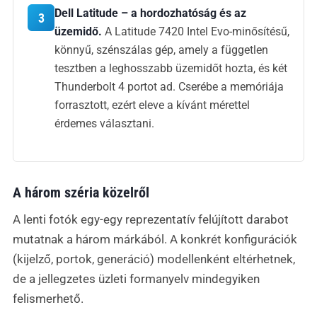
Dell Latitude – a hordozhatóság és az
3
üzemidő.
A Latitude 7420 Intel Evo-minősítésű,
könnyű, szénszálas gép, amely a független
tesztben a leghosszabb üzemidőt hozta, és két
Thunderbolt 4 portot ad. Cserébe a memóriája
forrasztott, ezért eleve a kívánt mérettel
érdemes választani.
A három széria közelről
A lenti fotók egy-egy reprezentatív felújított darabot
mutatnak a három márkából. A konkrét konfigurációk
(kijelző, portok, generáció) modellenként eltérhetnek,
de a jellegzetes üzleti formanyelv mindegyiken
felismerhető.