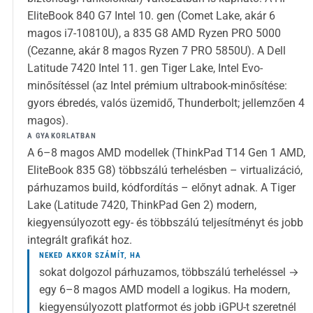
EliteBook 840 G7 Intel 10. gen (Comet Lake, akár 6
magos i7-10810U), a 835 G8 AMD Ryzen PRO 5000
(Cezanne, akár 8 magos Ryzen 7 PRO 5850U). A Dell
Latitude 7420 Intel 11. gen Tiger Lake, Intel Evo-
minősítéssel (az Intel prémium ultrabook-minősítése:
gyors ébredés, valós üzemidő, Thunderbolt; jellemzően 4
magos).
A GYAKORLATBAN
A 6–8 magos AMD modellek (ThinkPad T14 Gen 1 AMD,
EliteBook 835 G8) többszálú terhelésben – virtualizáció,
párhuzamos build, kódfordítás – előnyt adnak. A Tiger
Lake (Latitude 7420, ThinkPad Gen 2) modern,
kiegyensúlyozott egy- és többszálú teljesítményt és jobb
integrált grafikát hoz.
NEKED AKKOR SZÁMÍT, HA
sokat dolgozol párhuzamos, többszálú terheléssel →
egy 6–8 magos AMD modell a logikus. Ha modern,
kiegyensúlyozott platformot és jobb iGPU-t szeretnél