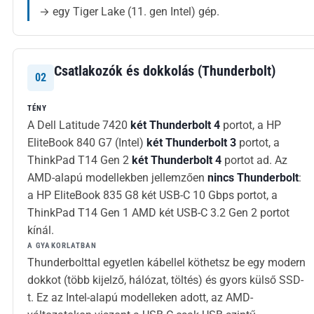
→ egy Tiger Lake (11. gen Intel) gép.
Csatlakozók és dokkolás (Thunderbolt)
02
TÉNY
A Dell Latitude 7420
két Thunderbolt 4
portot, a HP
EliteBook 840 G7 (Intel)
két Thunderbolt 3
portot, a
ThinkPad T14 Gen 2
két Thunderbolt 4
portot ad. Az
AMD-alapú modellekben jellemzően
nincs Thunderbolt
:
a HP EliteBook 835 G8 két USB-C 10 Gbps portot, a
ThinkPad T14 Gen 1 AMD két USB-C 3.2 Gen 2 portot
kínál.
A GYAKORLATBAN
Thunderbolttal egyetlen kábellel köthetsz be egy modern
dokkot (több kijelző, hálózat, töltés) és gyors külső SSD-
t. Ez az Intel-alapú modelleken adott, az AMD-