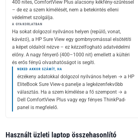
400 nites, ComfortView Plus alacsony kékfény-szűréssel
– de ez a szem kímélését, nem a betekintés elleni
védelmet szolgálja.
A GYAKORLATBAN
Ha sokat dolgozol nyilvános helyen (repülő, vonat,
kávézó), a HP Sure View egy gombnyomással elsötétíti
a képet oldalról nézve – ez kézzelfogható adatvédelmi
előny. A nagy fényerő (400–1000 nit) emellett a kültéri
és erős fényű olvashatóságot is segíti.
NEKED AKKOR SZÁMÍT, HA
érzékeny adatokkal dolgozol nyilvános helyen → a HP
EliteBook Sure View-s panelje a legkézenfekvőbb
választás. Ha a szem kímélése a fő szempont → a
Dell ComfortView Plus vagy egy fényes ThinkPad-
panel is megfelelő.
Használt üzleti laptop összehasonlító