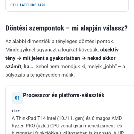
DELL LATITUDE 7420
Döntési szempontok – mi alapján válassz?
Az alábbi dimenziók a tényleges döntési pontok.
Mindegyiknél ugyanazt a logikát követjük:
objektív
tény → mit jelent a gyakorlatban → neked akkor
számít, ha…
. Sehol nem mondjuk ki, melyik „jobb" – a
súlyozás a te igényeiden múlik.
Processzor és platform-választék
01
TÉNY
A ThinkPad T14 Intel (10./11. gen) és 6 magos AMD
Ryzen PRO (üzleti CPU-vonal gyári menedzsment- és
biztonsági funkciókkal) változatban is kapható. A HP