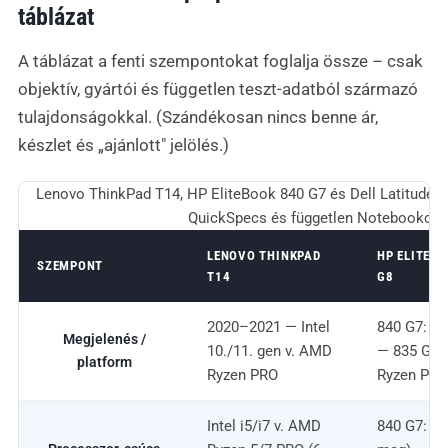
táblázat
A táblázat a fenti szempontokat foglalja össze – csak
objektív, gyártói és független teszt-adatból származó
tulajdonságokkal. (Szándékosan nincs benne ár,
készlet és „ajánlott" jelölés.)
Lenovo ThinkPad T14, HP EliteBook 840 G7 és Dell Latitude 
QuickSpecs és független Notebookchec
LENOVO THINKPAD
HP ELITEBO
SZEMPONT
T14
G8
2020–2021 — Intel
840 G7: 202
Megjelenés /
10./11. gen v. AMD
— 835 G8:
platform
Ryzen PRO
Ryzen PRO
Intel i5/i7 v. AMD
840 G7: i7