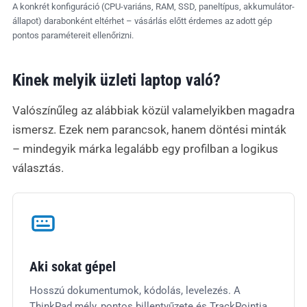
A konkrét konfiguráció (CPU-variáns, RAM, SSD, paneltípus, akkumulátor-
állapot) darabonként eltérhet – vásárlás előtt érdemes az adott gép
pontos paramétereit ellenőrizni.
Kinek melyik üzleti laptop való?
Valószínűleg az alábbiak közül valamelyikben magadra
ismersz. Ezek nem parancsok, hanem döntési minták
– mindegyik márka legalább egy profilban a logikus
választás.
Aki sokat gépel
Hosszú dokumentumok, kódolás, levelezés. A
ThinkPad mély, pontos billentyűzete és TrackPointja