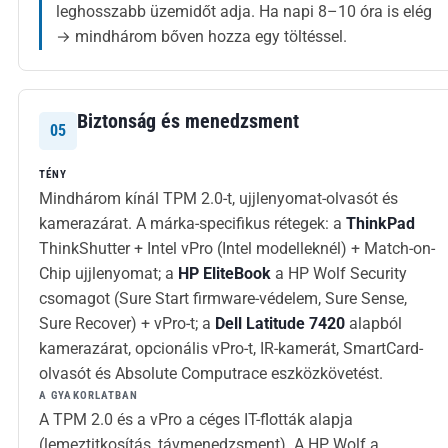
leghosszabb üzemidőt adja. Ha napi 8–10 óra is elég
→ mindhárom bőven hozza egy töltéssel.
Biztonság és menedzsment
05
TÉNY
Mindhárom kínál TPM 2.0-t, ujjlenyomat-olvasót és
kamerazárat. A márka-specifikus rétegek: a
ThinkPad
ThinkShutter + Intel vPro (Intel modelleknél) + Match-on-
Chip ujjlenyomat; a
HP EliteBook
a HP Wolf Security
csomagot (Sure Start firmware-védelem, Sure Sense,
Sure Recover) + vPro-t; a
Dell Latitude 7420
alapból
kamerazárat, opcionális vPro-t, IR-kamerát, SmartCard-
olvasót és Absolute Computrace eszközkövetést.
A GYAKORLATBAN
A TPM 2.0 és a vPro a céges IT-flották alapja
(lemeztitkosítás, távmenedzsment). A HP Wolf a