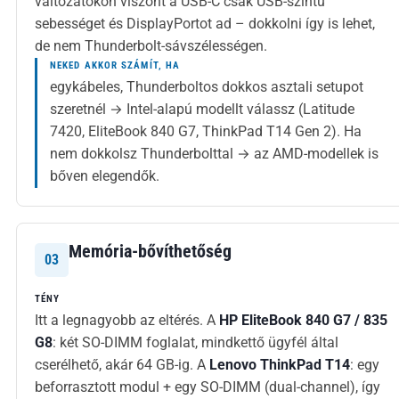
változatokon viszont a USB-C csak USB-szintű
sebességet és DisplayPortot ad – dokkolni így is lehet,
de nem Thunderbolt-sávszélességen.
NEKED AKKOR SZÁMÍT, HA
egykábeles, Thunderboltos dokkos asztali setupot
szeretnél → Intel-alapú modellt válassz (Latitude
7420, EliteBook 840 G7, ThinkPad T14 Gen 2). Ha
nem dokkolsz Thunderbolttal → az AMD-modellek is
bőven elegendők.
Memória-bővíthetőség
03
TÉNY
Itt a legnagyobb az eltérés. A
HP EliteBook 840 G7 / 835
G8
: két SO-DIMM foglalat, mindkettő ügyfél által
cserélhető, akár 64 GB-ig. A
Lenovo ThinkPad T14
: egy
beforrasztott modul + egy SO-DIMM (dual-channel), így