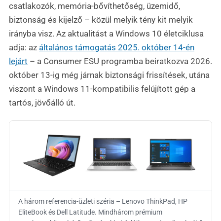
csatlakozók, memória-bővíthetőség, üzemidő,
biztonság és kijelző – közül melyik tény kit melyik
irányba visz. Az aktualitást a Windows 10 életciklusa
adja: az
általános támogatás 2025. október 14-én
lejárt
– a Consumer ESU programba beiratkozva 2026.
október 13-ig még járnak biztonsági frissítések, utána
viszont a Windows 11-kompatibilis felújított gép a
tartós, jövőálló út.
A három referencia-üzleti széria – Lenovo ThinkPad, HP
EliteBook és Dell Latitude. Mindhárom prémium