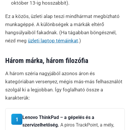
október 13-ig hosszabbít).
Ez a közös, üzleti alap teszi mindhármat megbízható
munkagéppé. A különbségek a márkák eltérő
hangsúlyaiból fakadnak. (Ha tágabban böngésznél,
nézd meg
üzleti laptop témáinkat
.)
Három márka, három filozófia
A három széria nagyjából azonos áron és
kategóriában versenyez, mégis más-más felhasználót
szolgál ki a legjobban. Így foglalható össze a
karakterük:
Lenovo ThinkPad – a gépelés és a
1
szervizelhetőség.
A piros TrackPoint, a mély,