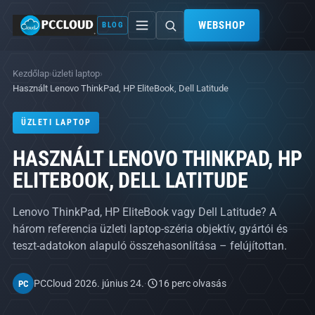
WEBSHOP
BLOG
Kezdőlap
›
üzleti laptop
›
Használt Lenovo ThinkPad, HP EliteBook, Dell Latitude
ÜZLETI LAPTOP
HASZNÁLT LENOVO THINKPAD, HP
ELITEBOOK, DELL LATITUDE
Lenovo ThinkPad, HP EliteBook vagy Dell Latitude? A
három referencia üzleti laptop-széria objektív, gyártói és
teszt-adatokon alapuló összehasonlítása – felújítottan.
PCCloud
·
2026. június 24.
·
16 perc olvasás
PC