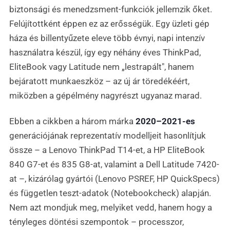
biztonsági és menedzsment-funkciók jellemzik őket.
Felújítottként éppen ez az erősségük. Egy üzleti gép
háza és billentyűzete eleve több évnyi, napi intenzív
használatra készül, így egy néhány éves ThinkPad,
EliteBook vagy Latitude nem „lestrapált", hanem
bejáratott munkaeszköz – az új ár töredékéért,
miközben a gépélmény nagyrészt ugyanaz marad.
Ebben a cikkben a három márka
2020–2021-es
generációjának reprezentatív modelljeit hasonlítjuk
össze – a Lenovo ThinkPad T14-et, a HP EliteBook
840 G7-et és 835 G8-at, valamint a Dell Latitude 7420-
at –, kizárólag gyártói (Lenovo PSREF, HP QuickSpecs)
és független teszt-adatok (Notebookcheck) alapján.
Nem azt mondjuk meg, melyiket vedd, hanem hogy a
tényleges döntési szempontok – processzor,