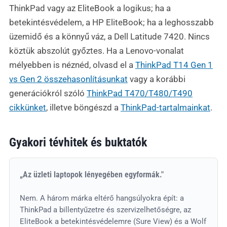
ThinkPad vagy az EliteBook a logikus; ha a
betekintésvédelem, a HP EliteBook; ha a leghosszabb
üzemidő és a könnyű váz, a Dell Latitude 7420. Nincs
köztük abszolút győztes. Ha a Lenovo-vonalat
mélyebben is néznéd, olvasd el a
ThinkPad T14 Gen 1
vs Gen 2 összehasonlításunkat
vagy a korábbi
generációkról szóló
ThinkPad T470/T480/T490
cikkünket
, illetve böngészd a
ThinkPad-tartalmainkat
.
Gyakori tévhitek és buktatók
„Az üzleti laptopok lényegében egyformák."
Nem. A három márka eltérő hangsúlyokra épít: a
ThinkPad a billentyűzetre és szervizelhetőségre, az
EliteBook a betekintésvédelemre (Sure View) és a Wolf