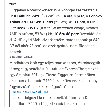
TÉNY
Független Notebookcheck Wi-Fi-böngészés teszten a
Dell Latitude 7420
(63 Wh) kb.
14 óra 8 perc
, a
Lenovo
ThinkPad T14 Gen 1 Intel
(50 Wh) kb.
11 óra
, a
HP
EliteBook 835 G7
(a 835 G8 közvetlen elődje, azonos
AMD-platform, 53 Wh) kb.
10 óra 48 perc
üzemidőt ért
el. A HP gyári MobileMark-értékei magasabbak (a 840
G7-nél akár 23 óra), de ezek gyártói, nem független
adatok.
A GYAKORLATBAN
Mindhárom kibír egy teljes munkanapot, és mindegyik
támogat gyorstöltést (a Latitude ExpressCharge-dzsal
egy óra alatt 80%-ig). Tiszta független üzemidőben
azonban a Latitude 7420 érezhetően vezet, alacsony
fogyasztású paneles konfigurációban.
NEKED AKKOR SZÁMÍT, HA
sokat dolgozol konnektor nélkül, úton → a Dell
Latitude 7420 a független adatok szerint a