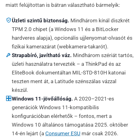
miatt felújítottan is bátran választható bármelyik:
Üzleti szintű biztonság.
Mindhárom kínál diszkrét
TPM 2.0 chipet (a Windows 11 és a BitLocker
hardveres alapja), opcionális ujjlenyomat-olvasót és
fizikai kamerazárat (webkamera-takarót).
Strapabíró, javítható váz.
Mindhárom szériát tartós,
üzleti használatra tervezték – a ThinkPad és az
EliteBook dokumentáltan MIL-STD-810H katonai
teszten ment át, a Latitude szénszálas vázzal
készül.
Windows 11-jövőállóság.
A 2020–2021-es
generációk Windows 11-kompatibilis
konfigurációban elérhetők – fontos, mert a
Windows 10 általános támogatása 2025. október
14-én lejárt (a
Consumer ESU
már csak 2026.