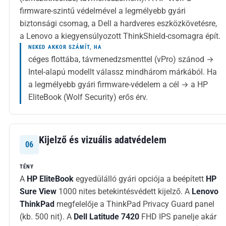
firmware-szintű védelmével a legmélyebb gyári
biztonsági csomag, a Dell a hardveres eszközkövetésre,
a Lenovo a kiegyensúlyozott ThinkShield-csomagra épít.
NEKED AKKOR SZÁMÍT, HA
céges flottába, távmenedzsmenttel (vPro) szánod →
Intel-alapú modellt válassz mindhárom márkából. Ha
a legmélyebb gyári firmware-védelem a cél → a HP
EliteBook (Wolf Security) erős érv.
Kijelző és vizuális adatvédelem
06
TÉNY
A
HP EliteBook
egyedülálló gyári opciója a beépített
HP
Sure View
1000 nites betekintésvédett kijelző. A
Lenovo
ThinkPad
megfelelője a ThinkPad Privacy Guard panel
(kb. 500 nit). A
Dell Latitude 7420
FHD IPS panelje akár