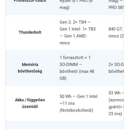
Processzor-csúcs
Ryzen 5/7 PRO (6
mag) — 83
mag)
PRO 5850U
Gen 2: 2× TB4 —
Gen 1 Intel: 1× TB3
840 G7: 2×
Thunderbolt
— Gen 1 AMD:
nincs (2× 
nincs
1 forrasztott + 1
SO-DIMM —
2× SO-DIM
Memória
bővíthetőség
bővíthető (max 48
bővíthető 
GB)
53 Wh — 8
50 Wh — Gen 1 Intel
(azonos A
Akku / független
~11 óra
üzemidő
gyártói M
(Notebookcheck)
23 óra)