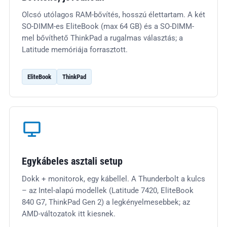
Olcsó utólagos RAM-bővítés, hosszú élettartam. A két
SO-DIMM-es EliteBook (max 64 GB) és a SO-DIMM-
mel bővíthető ThinkPad a rugalmas választás; a
Latitude memóriája forrasztott.
EliteBook
ThinkPad
Egykábeles asztali setup
Dokk + monitorok, egy kábellel. A Thunderbolt a kulcs
– az Intel-alapú modellek (Latitude 7420, EliteBook
840 G7, ThinkPad Gen 2) a legkényelmesebbek; az
AMD-változatok itt kiesnek.