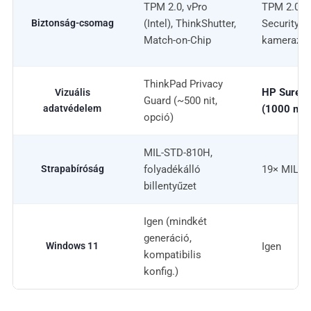
TPM 2.0, vPro
TPM 2.0, v
Biztonság-csomag
(Intel), ThinkShutter,
Security (S
Match-on-Chip
kamerazár
ThinkPad Privacy
HP Sure Vi
Vizuális
Guard (~500 nit,
adatvédelem
(1000 nit)
opció)
MIL-STD-810H,
Strapabíróság
folyadékálló
19× MIL-S
billentyűzet
Igen (mindkét
generáció,
Windows 11
Igen
kompatibilis
konfig.)