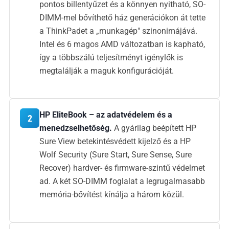
pontos billentyűzet és a könnyen nyitható, SO-
DIMM-mel bővíthető ház generációkon át tette
a ThinkPadet a „munkagép" szinonimájává.
Intel és 6 magos AMD változatban is kapható,
így a többszálú teljesítményt igénylők is
megtalálják a maguk konfigurációját.
HP EliteBook – az adatvédelem és a
2
menedzselhetőség.
A gyárilag beépített HP
Sure View betekintésvédett kijelző és a HP
Wolf Security (Sure Start, Sure Sense, Sure
Recover) hardver- és firmware-szintű védelmet
ad. A két SO-DIMM foglalat a legrugalmasabb
memória-bővítést kínálja a három közül.