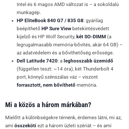
Intel és 6 magos AMD változat is – a sokoldalú
munkagép.
HP EliteBook 840 G7 / 835 G8
: gyárilag
beépíthető
HP Sure View
betekintésvédett
kijelző és HP Wolf Security,
két SO-DIMM
(a
legrugalmasabb memória-bővítés, akár 64 GB) –
az adatvédelem és a bővíthetőség erőssége.
Dell Latitude 7420
: a
leghosszabb üzemidő
(független teszt: ~14 óra), két Thunderbolt 4
port, könnyű szénszálas váz – viszont
forrasztott, nem bővíthető
memória.
Mi a közös a három márkában?
Mielőtt a különbségekre térnénk, érdemes látni, mi az,
ami
összeköti
ezt a három üzleti szériát – és ami