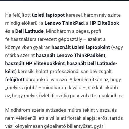
Ha felújított
üzleti laptopot
keresel, három név szinte
mindig előkerül: a
Lenovo ThinkPad
, a
HP EliteBook
és a
Dell Latitude
. Mindhárom a céges, profi
felhasználásra tervezett géposztály – ezeket a
köznyelvben gyakran
használt üzleti laptopként
(vagy
márka szerint
használt Lenovo ThinkPadként
,
használt HP EliteBookként
,
használt Dell Latitude-
ként
) keresik, holott professzionálisan bevizsgált,
felújított
darabokról van szó. A kérdés ritkán az, hogy
„melyik a jobb" – mindhárom kiváló –, sokkal inkább
az, hogy melyik üzleti filozófia passzol a te munkádhoz.
Mindhárom széria évtizedes múltra tekint vissza, és
nem véletlenül lett a vállalati flották alapja: erős, tartós
váz, kényelmesen gépelhető billentyűzet, gyári